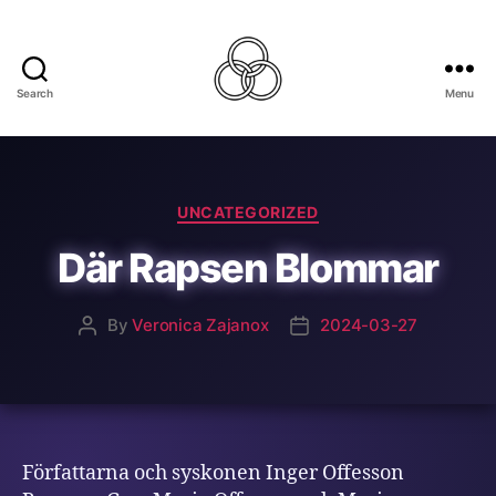
Search
Menu
Best
For
The
World
Categories
UNCATEGORIZED
Där Rapsen Blommar
By
Veronica Zajanox
2024-03-27
Post
Post
author
date
Författarna och syskonen Inger Offesson