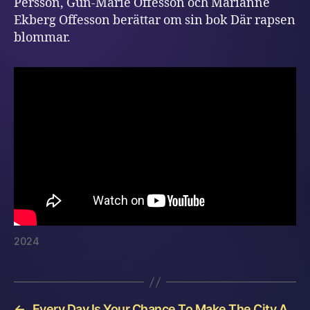
Persson, Gun-Marie Offesson och Marianne
Ekberg Offesson berättar om sin bok Där rapsen
blommar.
2024
←
Every Day Is Your Chance To Make The City A